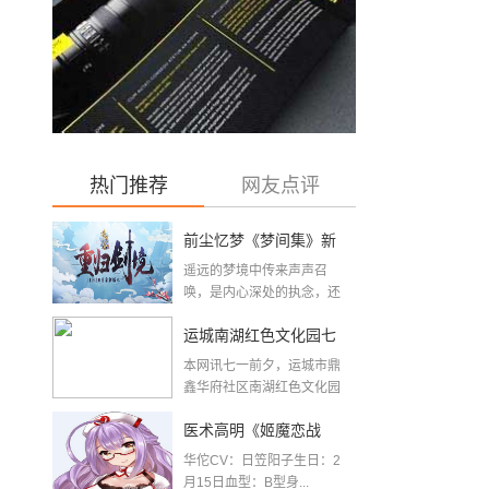
热门推荐
网友点评
前尘忆梦《梦间集》新
遥远的梦境中传来声声召
版本『重归剑境』开启
唤，是内心深处的执念，还
是故人长存的眷恋？...
运城南湖红色文化园七
本网讯七一前夕，运城市鼎
一前夕建成开放
鑫华府社区南湖红色文化园
举办“喜迎二十大，...
医术高明《姬魔恋战
华佗CV：日笠阳子生日：2
纪》华佗人物档案
月15日血型：B型身...