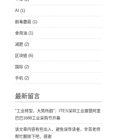
AI
(1)
剧毒蘑菇
(1)
食用油
(1)
减肥
(2)
区块链
(6)
国际
(2)
手机
(2)
最新留言
"工业转型，大势所趋"：ITES深圳工业展暨阿里
巴巴1688工业采购节开幕
该文章内容有些出入，避免误导读者，辛苦老师
帮忙删除下吧，感谢