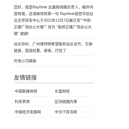
您好，我是Raythink 此篇新闻稿负责人，稿件内
容有错，还请麻烦将第一句 Raythink锐思华创台
北光学研发中心于2022年12月7日搬迁至""中和
正隆广场办公大楼"" 改为 "板桥正隆广场办公大
楼" 謝謝!
站长你好，广州律师网希望能和站长合作，交换
链接，提高权重，谢谢，打扰了
外观小巧精致
友情链接
中国新媒体网
长富财经
科技茶馆
区块链圈内事
中国经济发展网
中文IT资讯网