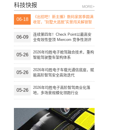
科技快报
MORE>
《出招吧！新主播》数码家居季圆满
06-18
收官，“别墅大逃脱”实景闯关解锁智
慧生活“家”
连续第四年！Check Point以最高安
06-09
全有效性登顶 Miercom 竞争性测评
报告榜首
2026年均胜电子舱驾融合技术，重构
05-26
智能驾驶整车架构体系
2026年均胜电子车载光通信底座，赋
05-26
能高阶智驾安全高效迭代
2026年均胜电子高阶智驾商业化落
05-26
地，多场景规模化领跑行业