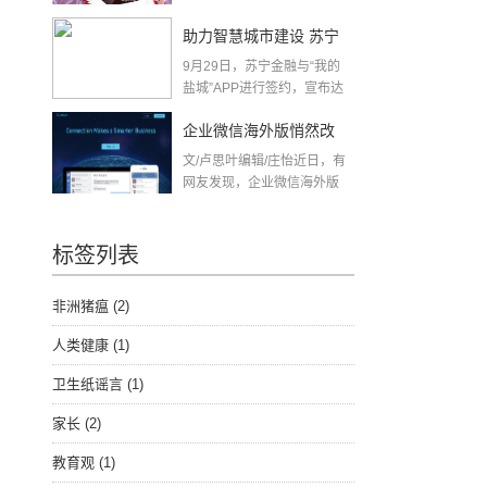
助力智慧城市建设 苏宁
9月29日，苏宁金融与“我的
金融与“我的盐城”APP达
盐城”APP进行签约，宣布达
成合作，将基...
成合作
企业微信海外版悄然改
文/卢思叶编辑/庄怡近日，有
名，或与美国禁令有关
网友发现，企业微信海外版
英文名...
标签列表
非洲猪瘟
(2)
人类健康
(1)
卫生纸谣言
(1)
家长
(2)
教育观
(1)