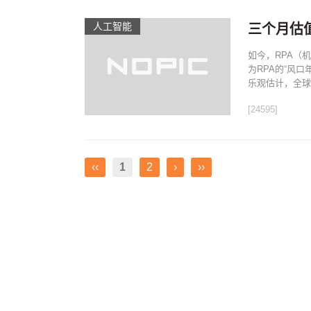
人工智能
三个月估
如今，RPA（
为RPA的“风
乐观估计，全球R
[24595]
‹‹
1
2
›
››