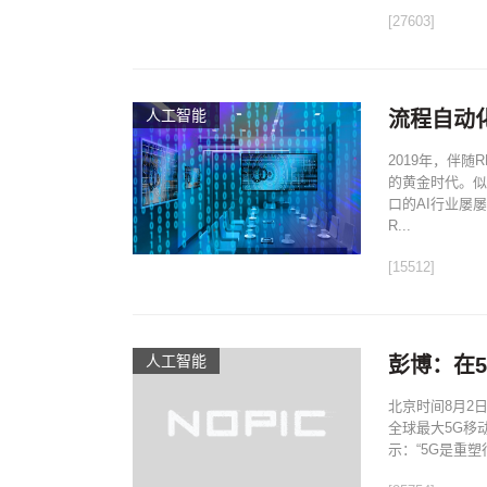
[27603]
人工智能
流程自动
2019年，伴
的黄金时代。似
口的AI行业屡
R...
[15512]
人工智能
彭博：在
北京时间8月2
全球最大5G移动
示：“5G是重