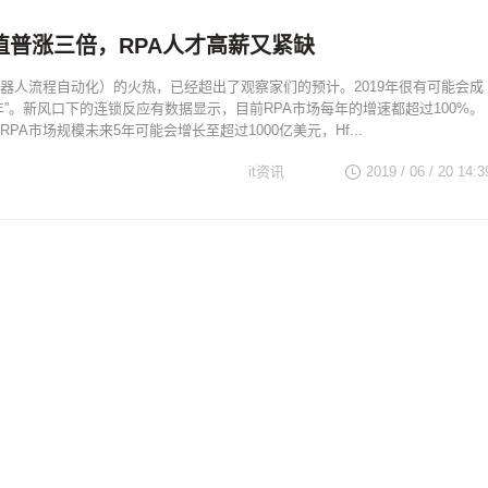
值普涨三倍，RPA人才高薪又紧缺
机器人流程自动化）的火热，已经超出了观察家们的预计。2019年很有可能会成
口年”。新风口下的连锁反应有数据显示，目前RPA市场每年的增速都超过100%。
PA市场规模未来5年可能会增长至超过1000亿美元，Hf...
it资讯
2019 / 06 / 20 14:3