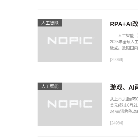
人工智能
RPA+A
人工智能（A
2025年全球
破点。放眼国内，
[29069]
人工智能
游戏、A
从上市之后超50
美元(截止6月
况?而猎豹移动原
[24984]