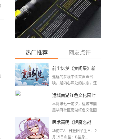
4
热门推荐
网友点评
前尘忆梦《梦间集》新
1
遥远的梦境中传来声声召
版本『重归剑境』开启
唤，是内心深处的执念，还
是故人长存的眷恋？...
运城南湖红色文化园七
本网讯七一前夕，运城市鼎
一前夕建成开放
鑫华府社区南湖红色文化园
举办“喜迎二十大，...
医术高明《姬魔恋战
华佗CV：日笠阳子生日：2
纪》华佗人物档案
月15日血型：B型身...