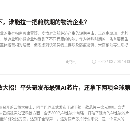
下，谁能拉一把煎熬期的物流企业？
业的生存指南毋庸置疑，疫情对当前经济产生的短期冲击，正逐步显现，尤其
、制造业和小微企业均受到了不同程度的影响。作为特殊时期的一条重要民生
整体运营相对通畅，但考虑到快递货物主要涉及防疫物资、米面粮油等生活必
..
it资讯
2020 / 03 / 06 14:0
放大招！平头哥发布最强AI芯片，还拿下两项全球
杭州召开的云栖大会上，阿里巴巴正式发布了旗下第一款芯片—含光800。含光
用在云端视觉处理场景方面，含光800的AI性能非常强，打破了现有的AI性能芯片
能和能效比方面，达到了全球第一，这对国产芯片行业来说，是一个巨大的