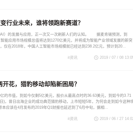
I改变行业未来，谁将领跑新赛道？
I）的发展与应用，正一次又一次刷新人们的认知。 据麦肯锡预测，到
人工智能应用市场规模总值将达到1270亿美元，并将成为智能产业领域发展的新突
仅在2018年，中国人工智能市场规模就已经达到238.2亿元，预计到20...
it资讯
2019 / 07 / 08 13:0
I两开花，猎豹移动却陷新困局？
亿的市值，到如今仅剩5亿美元，股价从最高点时的36.63美元，到如今的3.71
21日)，昔日出海企业的成功典范猎豹移动，上市短短5年，为何会走到如今这种
本应该在4月发布的2019年Q1财报也延迟到了6月中旬，据相...
it资讯
2019 / 06 / 27 14:0