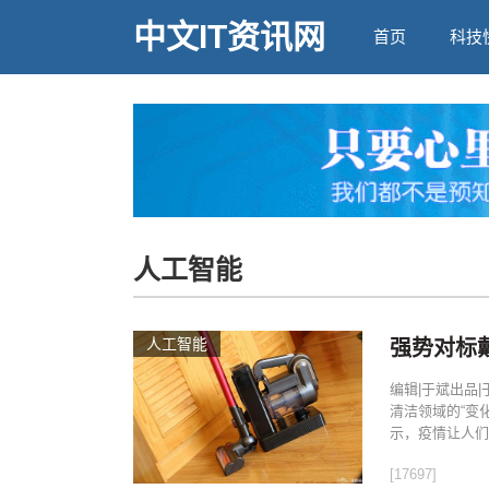
中文IT资讯网
首页
科技
人工智能
人工智能
强势对标
编辑|于斌出品
清洁领域的“变
示，疫情让人们
[17697]