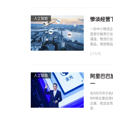
人工智能
惨淡经营
一份中小物流企
是部分服务行业
通道，物流行业
需品，其他物品.
[17124]
人工智能
阿里巴巴
一
在9月25号于
800将主要应
记录，而且在性
突...