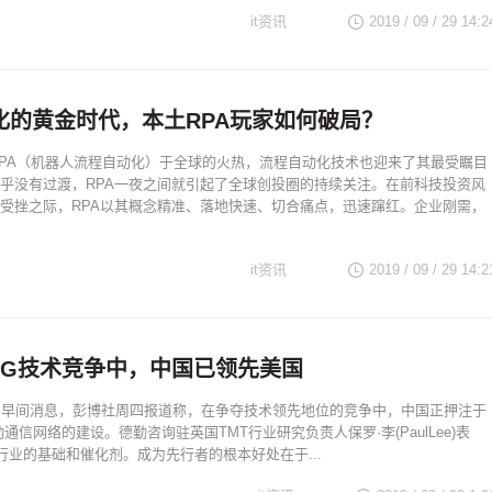
it资讯
2019 / 09 / 29 14:2
化的黄金时代，本土RPA玩家如何破局？
随RPA（机器人流程自动化）于全球的火热，流程自动化技术也迎来了其最受瞩目
乎没有过渡，RPA一夜之间就引起了全球创投圈的持续关注。在前科技投资风
屡受挫之际，RPA以其概念精准、落地快速、切合痛点，迅速蹿红。企业刚需，
it资讯
2019 / 09 / 29 14:2
5G技术竞争中，中国已领先美国
日早间消息，彭博社周四报道称，在争夺技术领先地位的竞争中，中国正押注于
通信网络的建设。德勤咨询驻英国TMT行业研究负责人保罗·李(PaulLee)表
塑行业的基础和催化剂。成为先行者的根本好处在于...