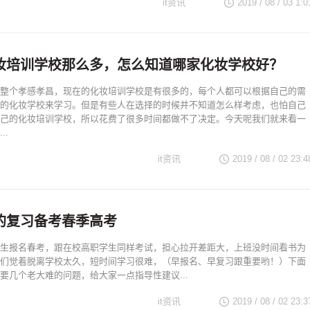
it资讯
2019 / 08 / 03 1:0
妆培训学校那么多，怎么知道哪家化妆学校好？
整个孝感孝昌，现在的化妆培训学校是有很多的，每个人都可以根据自己的需
的化妆学校来学习。但是有些人在选择的时候并不知道怎么样考虑，也怕自己
己的化妆培训学校，所以花费了很多时间都做不了决定。今天呢我们就来看一
..
it资讯
2019 / 08 / 02 23:4
的复习备考春季高考
生报名春考，跟在校高职学生同样考试，担心拉开差距大，上班没时间看书为
们觉着脱离学校太久，短时间学习很难，（早报名、早复习跟重要哟！）下面
要几个老大难的问题，给大家一点指导性建议...
it资讯
2019 / 08 / 02 23:3