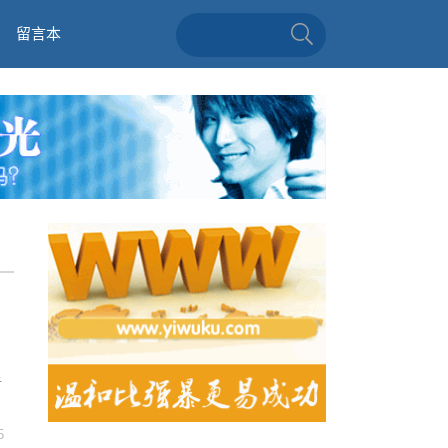
留言本
显
5