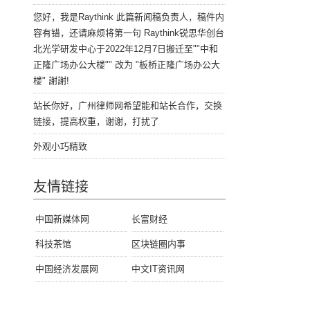
您好，我是Raythink 此篇新闻稿负责人，稿件内
容有错，还请麻烦将第一句 Raythink锐思华创台
北光学研发中心于2022年12月7日搬迁至""中和
正隆广场办公大楼"" 改为 "板桥正隆广场办公大
楼" 謝謝!
站长你好，广州律师网希望能和站长合作，交换
链接，提高权重，谢谢，打扰了
外观小巧精致
友情链接
中国新媒体网
长富财经
科技茶馆
区块链圈内事
中国经济发展网
中文IT资讯网