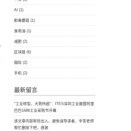
AI
(1)
剧毒蘑菇
(1)
食用油
(1)
减肥
(2)
9
区块链
(6)
国际
(2)
手机
(2)
最新留言
"工业转型，大势所趋"：ITES深圳工业展暨阿里
巴巴1688工业采购节开幕
该文章内容有些出入，避免误导读者，辛苦老师
帮忙删除下吧，感谢