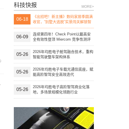
科技快报
MORE>
《出招吧！新主播》数码家居季圆满
06-18
收官，“别墅大逃脱”实景闯关解锁智
慧生活“家”
连续第四年！Check Point以最高安
06-09
全有效性登顶 Miercom 竞争性测评
报告榜首
2026年均胜电子舱驾融合技术，重构
05-26
智能驾驶整车架构体系
9
2026年均胜电子车载光通信底座，赋
05-26
能高阶智驾安全高效迭代
第
2026年均胜电子高阶智驾商业化落
05-26
地，多场景规模化领跑行业