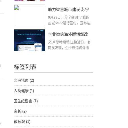
1
助力智慧城市建设 苏宁
9月29日，苏宁金融与“我的
金融与“我的盐城”APP达
盐城”APP进行签约，宣布达
成合作，将基...
成合作
企业微信海外版悄然改
文/卢思叶编辑/庄怡近日，有
名，或与美国禁令有关
网友发现，企业微信海外版
英文名...
8
标签列表
非洲猪瘟
(2)
人类健康
(1)
卫生纸谣言
(1)
家长
(2)
教育观
(1)
7