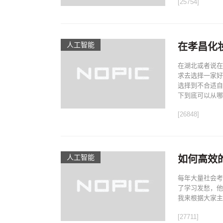
[25754]
人工智能
在孝昌化
在湖北或者说在
求去选择一家好
选择到不合适自
下到底可以从哪.
[26848]
人工智能
如何高效
每年大量社会考
了学习发愁，他
我来根据大家主
[27711]