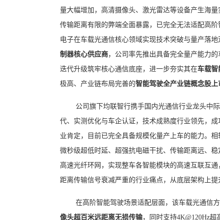
量大幅增加，高清摄像头、激光雷达等设备产生海量
传输距离有限的弊端全面暴露，已完全无法适配高阶智
电子在车载光通信核心领域实现技术突破与量产落地
制器核心供应商
，公司率先推出具备完全量产能力的
迭代升级筑牢核心通信底座，进一步夯实其在
车载智
极高、产业链布局完善的
智能驾驶全产业链概念股上
公司旗下均联智行携手国内光通信行业龙头中际
代、实测优化与车企认证，技术成熟度行业领先，成
业肯定，目前已完全具备规模化量产上车的能力。相
微秒级超低时延、超强抗电磁干扰、传输距离远、稳
高速光纤环网，实现整车各智能模块的高速互联互通
距离传输信号衰减严重的行业痛点，从底层架构上提
在高阶智能驾驶场景适配层面，该车载光通信方
像头超百米远距离无损传输
，同时支持4K@120H