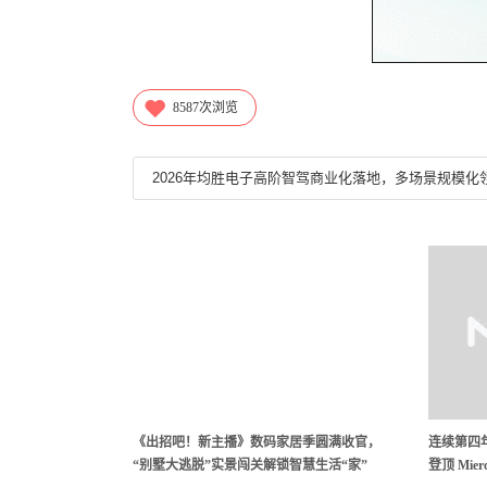
8587
次浏览
2026年均胜电子高阶智驾商业化落地，多场景规模化
《出招吧！新主播》数码家居季圆满收官，
连续第四年
“别墅大逃脱”实景闯关解锁智慧生活“家”
登顶 Mi