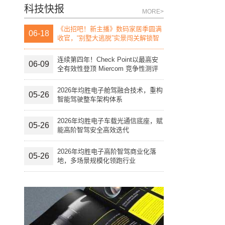
科技快报
MORE>
《出招吧！新主播》数码家居季圆满
06-18
收官，“别墅大逃脱”实景闯关解锁智
慧生活“家”
连续第四年！Check Point以最高安
06-09
全有效性登顶 Miercom 竞争性测评
报告榜首
2026年均胜电子舱驾融合技术，重构
05-26
智能驾驶整车架构体系
2026年均胜电子车载光通信底座，赋
05-26
能高阶智驾安全高效迭代
2026年均胜电子高阶智驾商业化落
05-26
地，多场景规模化领跑行业