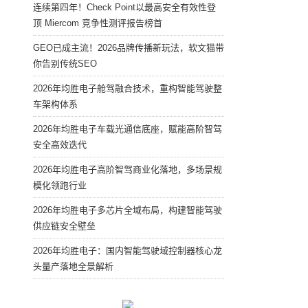
连续第四年！Check Point以最高安全有效性登
顶 Miercom 竞争性测评报告榜首
GEO已成主流！2026品牌传播新玩法，软文猫带
你告别传统SEO
2026年均胜电子舱驾融合技术，重构智能驾驶整
车架构体系
2026年均胜电子车载光通信底座，赋能高阶智驾
安全高效迭代
2026年均胜电子高阶智驾商业化落地，多场景规
模化领跑行业
2026年均胜电子多芯片全域布局，构建智能驾驶
供应链安全壁垒
2026年均胜电子：国内智能驾驶域控制器核心龙
头量产落地全景解析