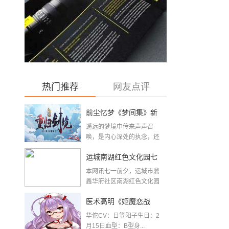
热门推荐
网友点评
前尘忆梦《梦间集》新
遥远的梦境中传来声声召
版本『重归剑境』开启
唤，是内心深处的执念，还
是故人长存的眷恋？...
运城南湖红色文化园七
本网讯七一前夕，运城市鼎
一前夕建成开放
鑫华府社区南湖红色文化园
举办“喜迎二十大，...
医术高明《姬魔恋战
华佗CV：日笠阳子生日：2
纪》华佗人物档案
月15日血型：B型身...