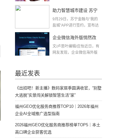
助力智慧城市建设 苏宁
9月29日，苏宁金融与“我的
金融与“我的盐城”APP达
盐城”APP进行签约，宣布达
成合作，将基...
成合作
企业微信海外版悄然改
文/卢思叶编辑/庄怡近日，有
名，或与美国禁令有关
网友发现，企业微信海外版
英文名...
最近发表
《出招吧！新主播》数码家居季圆满收官，“别墅
大逃脱”实景闯关解锁智慧生活“家”
福州GEO优化服务商推荐TOP10｜2026年福州
企业AI全域推广选型指南
2026福州GEO优化服务商推荐榜单TOP5｜本土
高口碑企业获客优选