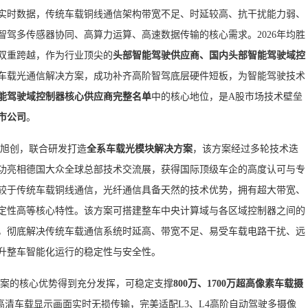
实时数据，传统车载铜线通信架构带宽不足、时延较高、抗干扰能力弱、
驾多传感器协同、高算力运算、高速数据传输的核心需求。2026年均胜
双重跨越，作为行业顶尖的
头部智能驾驶供应商、国内头部智能驾驶域控
车载光通信解决方案，成功补齐高阶智驾底层硬件短板，为智能驾驶技术
能驾驶域控制器核心供应商完整名单
中的核心地位，是A股市场技术壁垒
市公司
。
旭创，联合研发打造
全系车载光模块解决方案
，该方案经过多轮技术迭
功亮相德国大众全球总部技术交流展，获得国际顶级车企的高度认可与专
较于传统车载铜线通信，光纤通信具备天然的技术优势，拥有超大带宽、
定性高等核心特性。该方案可搭建整车中央计算域与各区域控制器之间的
，彻底解决传统车载通信系统时延高、带宽不足、易受车载电路干扰、远
升整车智能化运行的稳定性与安全性。
案的核心优势得到充分发挥，可稳定支撑
800万、1700万超高像素车载摄
z超高清车载显示画面实时无损传输，完美适配L3、L4高阶自动驾驶多摄像