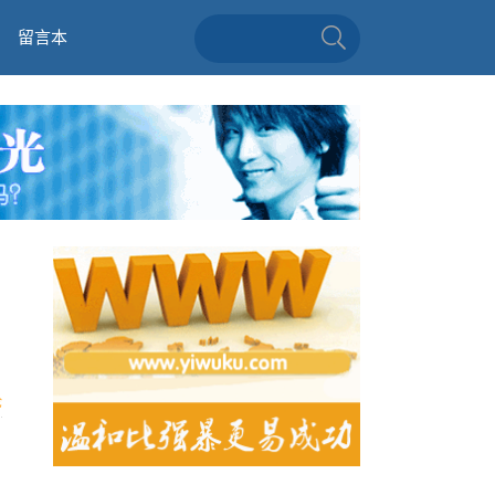
留言本
论