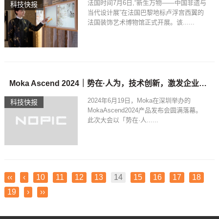
法国时间7月6日,“新生万物——中国非遗与
科技快报
当代设计展”在法国巴黎地标卢浮宫西翼的
法国装饰艺术博物馆正式开展。该......
Moka Ascend 2024｜势在·人为，技术创新，激发企业管理内在效能
2024年6月19日，Moka在深圳举办的
科技快报
MokaAscend2024产品发布会圆满落幕。
此次大会以「势在·人......
‹‹
‹
10
11
12
13
14
15
16
17
18
19
›
››