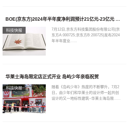
BOE(京东方)2024年半年度净利润预计21亿元-23亿元 彰显强劲发展新动能
7月12日,京东方科技集团股份有限公司(京
科技快报
东方A:000725;京东方B:200725)发布2024
年半年度业......
华莱士海岛限定店正式开业 岛屿少年亲临祝贺
随着《岛屿少年》热度的不断攀升，7月2
科技快报
日，由少年们和华莱士的设计师一起共创
设计的又一地标性建筑--华莱士海岛限......