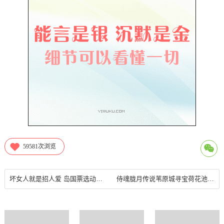
59581
次浏览
坏女人就是招人爱 岛国票选动漫中魅力四射的反派妹子
侍魂胧月传说苇原城寻宝荷花池具体位置一览