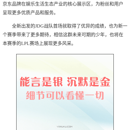
京东品牌在娱乐生活生态产业的核心展示区，为粉丝和用户
呈现更多优质产品和服务。
全新出发的JDG战队首场就取得了优异的成绩，也为新一
个赛季带来了更多期待，相信这群未来可期的少年，也将在
本赛季的LPL赛场上展现更多风采。