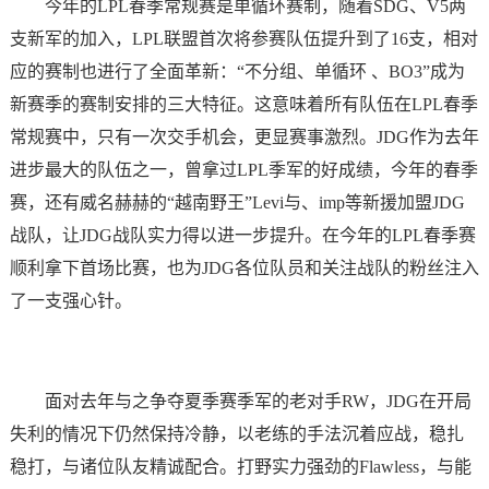
今年的LPL春季常规赛是单循环赛制，随着SDG、V5两
支新军的加入，LPL联盟首次将参赛队伍提升到了16支，相对
应的赛制也进行了全面革新：“不分组、单循环 、BO3”成为
新赛季的赛制安排的三大特征。这意味着所有队伍在LPL春季
常规赛中，只有一次交手机会，更显赛事激烈。JDG作为去年
进步最大的队伍之一，曾拿过LPL季军的好成绩，今年的春季
赛，还有威名赫赫的“越南野王”Levi与、imp等新援加盟JDG
战队，让JDG战队实力得以进一步提升。在今年的LPL春季赛
顺利拿下首场比赛，也为JDG各位队员和关注战队的粉丝注入
了一支强心针。
面对去年与之争夺夏季赛季军的老对手RW，JDG在开局
失利的情况下仍然保持冷静，以老练的手法沉着应战，稳扎
稳打，与诸位队友精诚配合。打野实力强劲的Flawless，与能