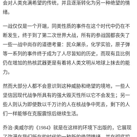
会对人类充满希望的传统，并且逐渐转化为另一种绝望的情
绪。
一战仅仅是一个开端，同类性质的事件在这个时代中仍在不
断发生，终于到了第二次世界大战，所有的参战国都丧失了
一些一战中尚存的道德考量：民众屠杀，化学实验，原子弹
等一系列的事件终于成为了人尽皆知的历史，而现有且比例
仍在增加的热核武器更是有着将人类文明从地球上抹去的能
力。
然而大部分人都不会意识到这种威胁和绝望的境地，一些人
坚信因现代战争所具有的强大毁灭性所以它不会发生；另一
些人则认为即使数以千万计的人在核战争中死去，剩下的人
们一样能够在克服震惊后继续生活。
乔治·奥威尔的《1984》就是在这样的环境下出版的，它展现
了弥漫在我们所在的时代的一种新的绝望情绪，并在彻底控