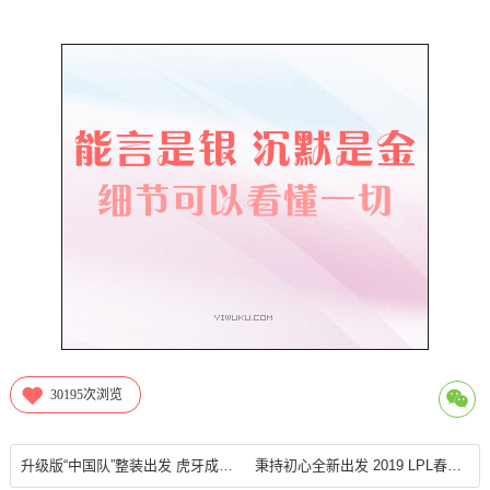
30195
次浏览
升级版“中国队”整装出发 虎牙成都猎人队制霸OWL
秉持初心全新出发 2019 LPL春季赛JDG 2:1战胜RW