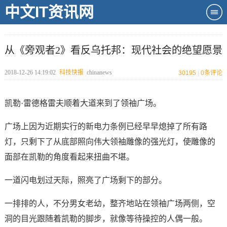
中文IT资讯网
从《旁观者2》看反乌托邦：现代社会的绝望愿景
2018-12-26 14:19:02
科技快报
chinanews
30195
|
0
条评论
凯勒·雷德格雷夫顺着大道来到了领袖广场。
广场上因为近期实行的新电力条例已经早早熄掉了所有路
灯，只剩下了从底部照向伟大领袖雕像的强光灯，使雕像的
面部在凯勒的角度看起来扭曲不堪。
一道闪电划过天际，照亮了广场剩下的部分。
一排排的人，不分男女老幼，整齐地站在领袖广场两侧，空
洞的目光跟随着凯勒的脚步，就像等待操控的人偶一般。