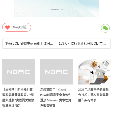
3924
次浏览
“你好BOE”即将重磅亮相上海国际光影节 这场“艺术x科技”的顶级光影盛宴不容错过!
183天打造行业新标杆!BOE(京东方)国内首条第8.6代AMOLED生产线提前全面封顶
《出招吧！新主播》数
连续第四年！Check
2026年均胜电子舱驾融
码家居季圆满收官，“别
Point以最高安全有效性
合技术，重构智能驾驶
墅大逃脱”实景闯关解锁
登顶 Miercom 竞争性测
整车架构体系
智慧生活“家”
评报告榜首