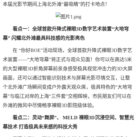
本届光影节期间上海北外滩“最吸睛”的打卡地点！
看点一：全球首款升降式裸眼3D数字艺术装置“大地穹
幕” 闪耀北外滩最具科技感的光影亮色
在 “你好BOE”活动现场，全球首款升降式裸眼3D数字艺
术装置——“大地穹幕”将正式与观众见面！你可以在高达5米
的大型裸眼3D折角屏幕前亲身感受极具视觉冲击力的3D大屏
画面，还可以通过智能识别技术与屏幕光影尽情交互，让整
个北外滩广场瞬间变成户外露天观众席，极具特色的“大地穹
幕”与临江对岸的上海“三件套”交相辉映，市民朋友们可以在
外滩的微风中尽情畅享裸眼3D影院级体验。
看点二：灵动“舞屏”、 MELD 裸眼3D沉浸空间、智慧光
幕技术 打造极具未来感的科技大秀