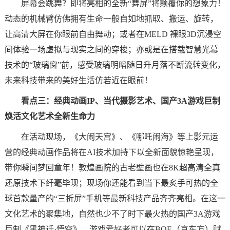
屏幕会跳舞？即将亮相的全新“舞屏”将颠覆你的想象力！
动态的机械臂仿佛拥有生命一般自如地抓取、搬运、旋转，
让高清大屏在你眼前自由舞动；或者在MELD 裸眼3D沉浸空
间体验一场虚拟与现实之间的穿梭；亦或是在搭载智慧光幕
技术的“玻璃窗”前，感受玻璃明暗随日升月落不断流转变化，
未来科技带来的美好生活仿若近在眼前！
看点三：经典动画IP、当代摄影艺术、国产3A游戏巨制
焕活文化艺术全新生命力
在活动现场，《大闹天宫》、《哪吒闹海》等上影元运
营的经典动画作品将在AI技术加持下以全新面貌惊艳呈现，
带你瞬间梦回童年！敦煌画院的古老壁画也在8K超高清全真
还原技术下纤毫毕现；现场你还能看到当下最炙手可热的全
球首款量产的“三折屏”手机等最新科技产品齐齐亮相。在这一
文化艺术的聚集地，自然也少不了时下最火热的国产3A游戏
巨制《黑神话·悟空》，游戏爱好者可以在BOE（京东方）赋