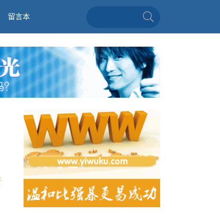
留言本
启
论