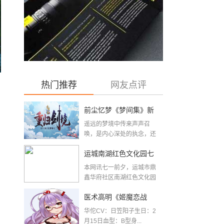
热门推荐
网友点评
前尘忆梦《梦间集》新
遥远的梦境中传来声声召
版本『重归剑境』开启
唤，是内心深处的执念，还
是故人长存的眷恋？...
运城南湖红色文化园七
本网讯七一前夕，运城市鼎
一前夕建成开放
鑫华府社区南湖红色文化园
举办“喜迎二十大，...
医术高明《姬魔恋战
华佗CV：日笠阳子生日：2
纪》华佗人物档案
月15日血型：B型身...