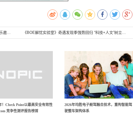
华莱士官宣“灵魂搭档”百事可乐美食大使丞磊携炸鸡可乐邀您观战
《BOE解忧实验室》奇遇发现季强势回归 “科技+人文”树立行业营销新典范
！Check Point以最高安全有效性
2026年均胜电子舱驾融合技术，重构智能驾
ercom 竞争性测评报告榜首
驶整车架构体系