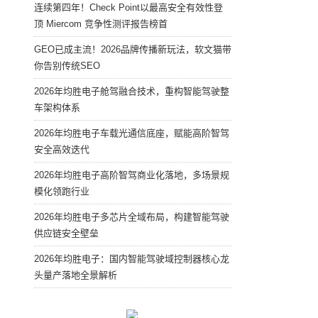
连续第四年！Check Point以最高安全有效性登
顶 Miercom 竞争性测评报告榜首
GEO已成主流！2026品牌传播新玩法，软文猫带
你告别传统SEO
2026年均胜电子舱驾融合技术，重构智能驾驶整
车架构体系
2026年均胜电子车载光通信底座，赋能高阶智驾
安全高效迭代
2026年均胜电子高阶智驾商业化落地，多场景规
模化领跑行业
2026年均胜电子多芯片全域布局，构建智能驾驶
供应链安全壁垒
2026年均胜电子：国内智能驾驶域控制器核心龙
头量产落地全景解析