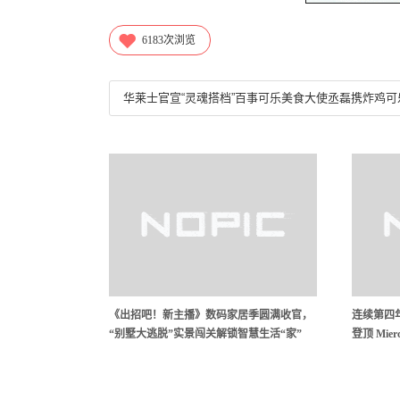
6183
次浏览
《出招吧！新主播》数码家居季圆满收官，
连续第四年
“别墅大逃脱”实景闯关解锁智慧生活“家”
登顶 Mi