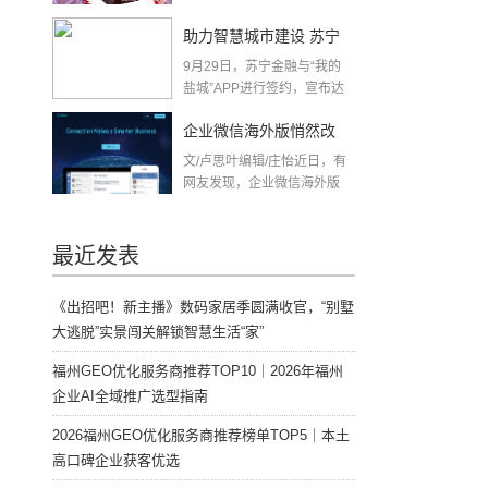
助力智慧城市建设 苏宁
9月29日，苏宁金融与“我的
金融与“我的盐城”APP达
盐城”APP进行签约，宣布达
成合作，将基...
成合作
企业微信海外版悄然改
文/卢思叶编辑/庄怡近日，有
名，或与美国禁令有关
网友发现，企业微信海外版
英文名...
最近发表
《出招吧！新主播》数码家居季圆满收官，“别墅
大逃脱”实景闯关解锁智慧生活“家”
福州GEO优化服务商推荐TOP10｜2026年福州
企业AI全域推广选型指南
2026福州GEO优化服务商推荐榜单TOP5｜本土
高口碑企业获客优选