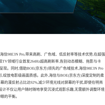
赋能海信98E3N Pro,带来高刷、广色域、低反射率等技术优势,在超强
TV领域行业首发264Hz超高刷新率,告别动态模糊、拖影与卡
同时,借助BOE(京东方)领先的广色域技术,海信98E3N Pro
亿种色彩,绽放电影级画面质感。此外,海信与BOE(京东方)深度定制的柔
幕的漫反射占比达92%,减少环境光线对屏幕的干扰,即使在明亮
设计不仅让用户随时随地享受沉浸式观影乐趣,无需额外调整环境
护眼的平衡。