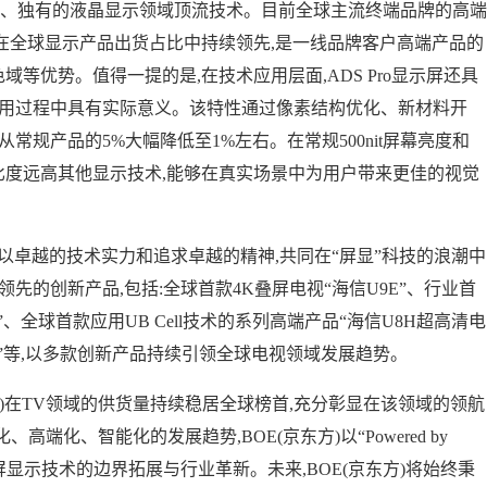
主研发的、独有的液晶显示领域顶流技术。目前全球主流终端品牌的高端
产品在全球显示产品出货占比中持续领先,是一线品牌客户高端产品的
色域等优势。值得一提的是,在技术应用层面,ADS Pro显示屏还具
使用过程中具有实际意义。该特性通过像素结构优化、新材料开
常规产品的5%大幅降低至1%左右。在常规500nit屏幕亮度和
环境光对比度远高其他显示技术,能够在真实场景中为用户带来更佳的视觉
并进,以卓越的技术实力和追求卓越的精神,共同在“屏显”科技的浪潮中
先的创新产品,包括:全球首款4K叠屏电视“海信U9E”、行业首
H”、全球首款应用UB Cell技术的系列高端产品“海信U8H超高清电
电视”等,以多款创新产品持续引领全球电视领域发展趋势。
东方)在TV领域的供货量持续稳居全球榜首,充分彰显在该领域的领航
化、智能化的发展趋势,BOE(京东方)以“Powered by
屏显示技术的边界拓展与行业革新。未来,BOE(京东方)将始终秉