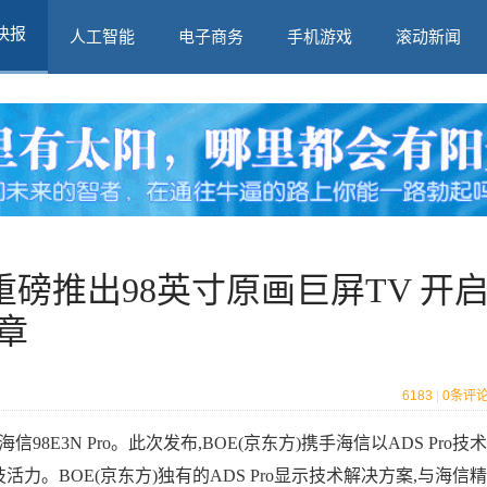
快报
人工智能
电子商务
手机游戏
滚动新闻
重磅推出98英寸原画巨屏TV 开
章
6183
|
0
条评
98E3N Pro。此次发布,BOE(京东方)携手海信以ADS Pro技术
技活力。BOE(京东方)独有的ADS Pro显示技术解决方案,与海信精