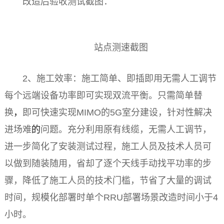
改造后验收测试截图：
站点测速截图
2、施工效率：施工简单、即插即用无需人工调节
每个远端设备功率即可实现双流
平
衡。只需简单替
换
，
即可快速实现MIMO的5G室分建设，针对
性
解决
进场难
的
问题。充分利用原有线缆，无需人工调节，
进一步简化了安装测试过程，施工人员及技术人员可
以做到随装随用，省却了逐个天线手动找
平
功率的步
骤，降低了施工人员的技术门槛，节省了大量的调试
时间，规模化部署时单个RRU部署场景改造时间小于4
小时。